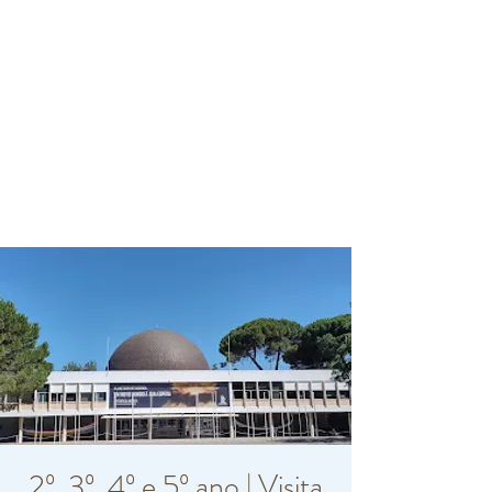
2º, 3º, 4º e 5º ano | Visita