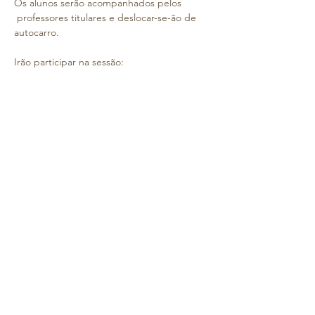
Os alunos serão acompanhados pelos 
 professores titulares e deslocar-se-ão de 
autocarro.
Irão participar na sessão:  
"Heróis e Berlindes no Céu! – Uma 
exploração das estrelas e constelações"
Nesta sessão, as crianças irão explorar as 
estrelas e constelações, descobrindo as 
histórias e mitos associados a cada uma 
delas. 
Através de uma abordagem envolvente e 
sensorial, serão levadas a imaginar e sentir 
a emoção de viajar pelo espaço.  
 . Neste dia, sairemos do Colégio após o 
almoço e o horário previsto de chegada é 
16h00. 