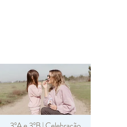
3ºA e 3ºB | Celebração