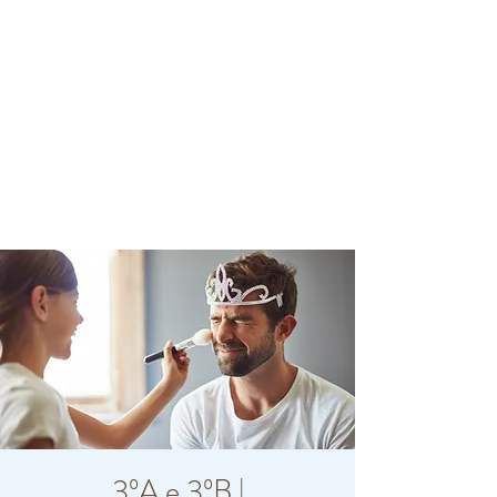
3ºA e 3ºB |