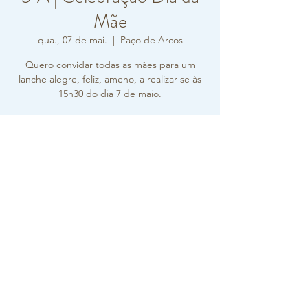
Mãe
qua., 07 de mai.
  |  
Paço de Arcos
Quero convidar todas as mães para um
lanche alegre, feliz, ameno, a realizar-se às
15h30 do dia 7 de maio.
Horário e local
07 de mai. de 2025, 15:30 – 16:30
Paço de Arcos, R. Carlos Vieira Ramos 10,
2770-217 Paço de Arcos, Portugal
Sobre o evento
Por favor, consultar o e-mail enviado pelo 
professor Bernardo.