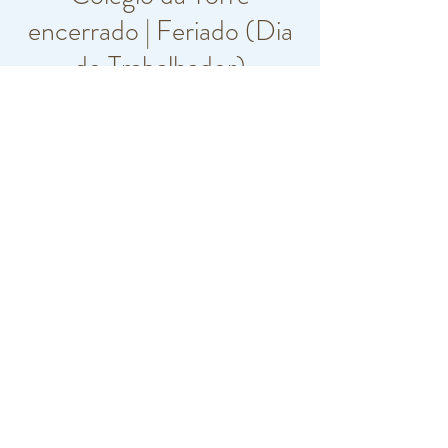
encerrado | Feriado (Dia
do Trabalhador)
qui., 01 de mai.
  |  
Paço de Arcos
Horário e local
01 de mai. de 2025, 07:00 – 19:00
Paço de Arcos, R. Carlos Vieira Ramos 10,
2770-217 Paço de Arcos, Portugal
©2019 by Colégio da Torre. Proudly created with
Wix.com