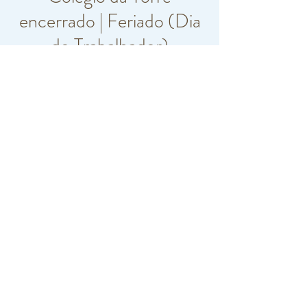
encerrado | Feriado (Dia
do Trabalhador)
jeu. 01 mai
  |  
Paço de Arcos
Horário e local
01 mai 2025, 07:00 – 19:00
Paço de Arcos, R. Carlos Vieira Ramos 10,
2770-217 Paço de Arcos, Portugal
©2019 by Colégio da Torre. Proudly created with
Wix.com