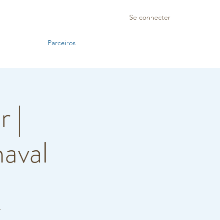
Se connecter
Parceiros
 |
aval
.