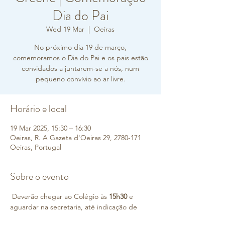
Dia do Pai
Wed 19 Mar
  |  
Oeiras
No próximo dia 19 de março,
comemoramos o Dia do Pai e os pais estão
convidados a juntarem-se a nós, num
pequeno convívio ao ar livre.
Horário e local
19 Mar 2025, 15:30 – 16:30
Oeiras, R. A Gazeta d'Oeiras 29, 2780-171
Oeiras, Portugal
Sobre o evento
 Deverão chegar ao Colégio às 
15h30
 e 
aguardar na secretaria, até indicação de 
que podem dirigir-se às salas dos vossos 