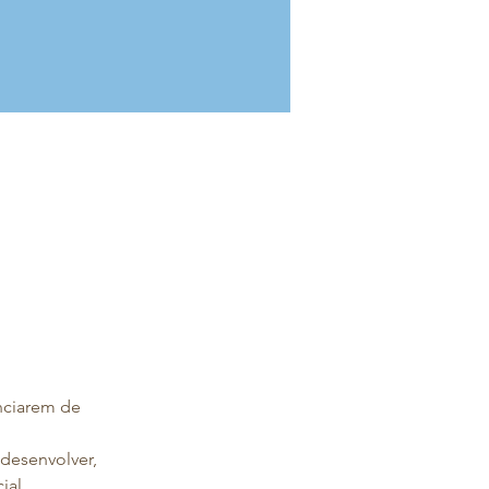
nciarem de 
desenvolver, 
ial.