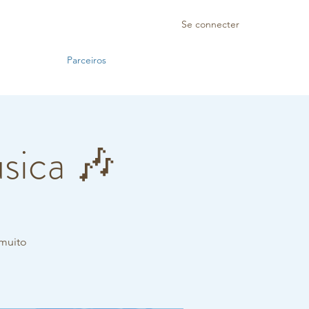
Se connecter
Parceiros
úsica 🎶
muito