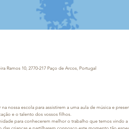
eira Ramos 10, 2770-217 Paço de Arcos, Portugal
 na nossa escola para assistirem a uma aula de música e prese
ação e o talento dos vossos filhos. 
nidade para conhecerem melhor o trabalho que temos vindo a 
das crianças e partilharem connosco este momento tão espec