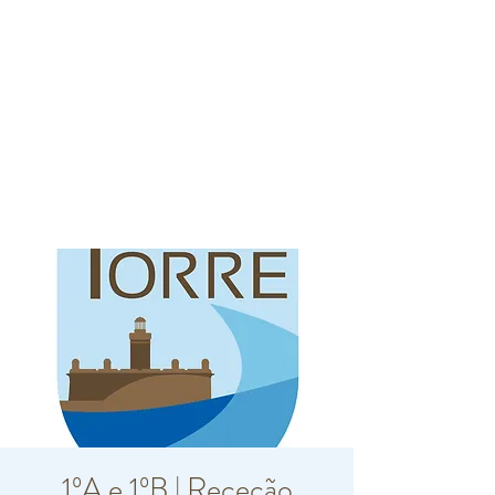
1ºA e 1ºB | Receção