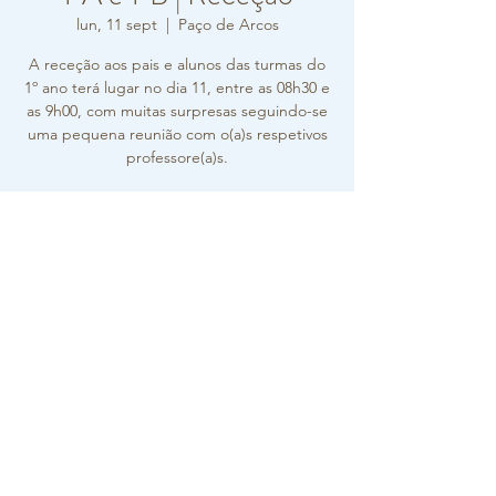
lun, 11 sept
  |  
Paço de Arcos
A receção aos pais e alunos das turmas do
1º ano terá lugar no dia 11, entre as 08h30 e
as 9h00, com muitas surpresas seguindo-se
uma pequena reunião com o(a)s respetivos
professore(a)s.
Horário e local
11 sept 2023, 8:30 – 9:30
Paço de Arcos, R. Carlos Vieira Ramos 10,
2770-217 Paço de Arcos, Portugal
Sobre o evento
A vossa presença é muito importante e 
contamos convosco, no dia 
.
11 pelas 08h30