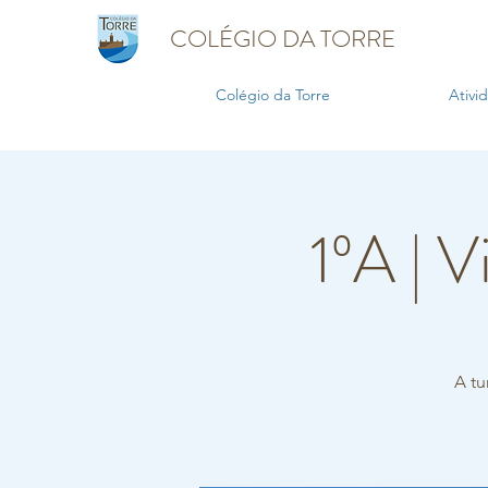
COLÉGIO DA TORRE
Colégio da Torre
Ativi
1ºA | V
A tu