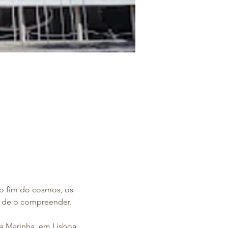
 o fim do cosmos, os 
 de o compreender.  
a Marinha, em Lisboa, 