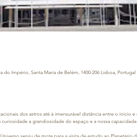
a do Império, Santa Maria de Belém, 1400-206 Lisboa, Portugal
ionais dos astros até à imensurável distância entre o início e
 curiosidade a grandiosidade do espaço e a nossa capacidade
iverso serviu de mote para a visita de estudo ao Planetário d