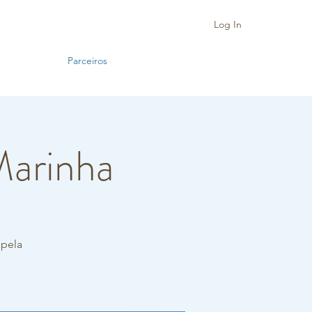
Log In
Parceiros
 Marinha
 pela