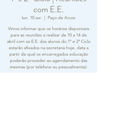
com E.E.
lun. 10 avr.
  |  
Paço de Arcos
Vimos informar que os horários disponíveis
para as reuniões a realizar de 10 a 14 de
abril com os E.E. dos alunos do 1º e 2º Ciclo
estarão afixados na secretaria hoje, data a
partir da qual os encarregados educação
poderão proceder ao agendamento das
Horário e local
10 avr. 2023, 09:00 – 14 avr. 2023, 16:00
Paço de Arcos, R. Carlos Vieira Ramos 10,
2770-217 Paço de Arcos, Portugal
Sobre o evento