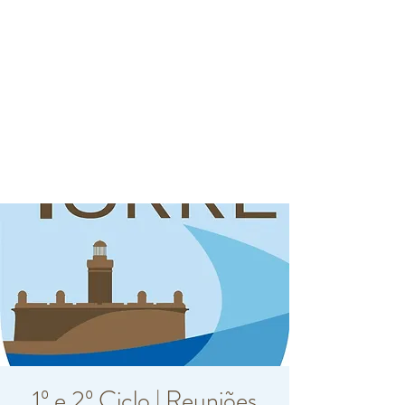
1º e 2º Ciclo | Reuniões