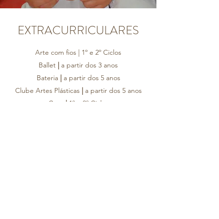
EXTRACURRICULARES
Arte com fios | 1º e 2º Ciclos
Ballet
|
a partir dos 3 anos
Bateria
|
a partir dos 5 anos
Clube Artes Plásticas
|
a partir dos 5 anos
Coro
|
1º e 2º Ciclos
Dança
|
a partir do 3º ano
Escola de Futebol
|
a partir dos 4 anos
Guitarra
|
a partir dos 5 anos
Judo
|
a partir dos 4 anos
Piano
|
a partir dos 5 anos
Programação e Robótica
|
a partir dos 5 anos
Yoga | a partir dos 2 anos