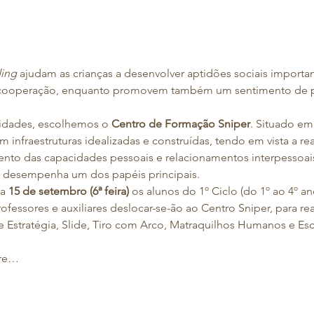
ing
 ajudam as crianças a desenvolver aptidões sociais import
 cooperação, enquanto promovem também um sentimento de 
ividades, escolhemos o 
Centro de Formação Sniper
. Situado em
infraestruturas idealizadas e construídas, tendo em vista a re
to das capacidades pessoais e relacionamentos interpessoais. 
 desempenha um dos papéis principais.
a 
15 de setembro (6ª feira)
 os alunos do 1º Ciclo (do 1º ao 4º ano
essores e auxiliares deslocar-se-ão ao Centro Sniper, para rea
e Estratégia, Slide, Tiro com Arco, Matraquilhos Humanos e Esc
rre…