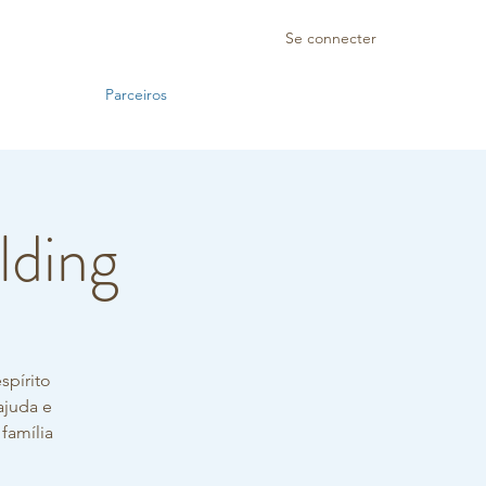
Se connecter
Parceiros
ilding
spírito
ajuda e
família