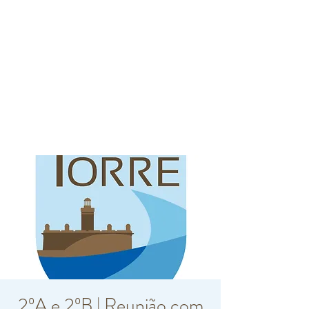
2ºA e 2ºB | Reunião com