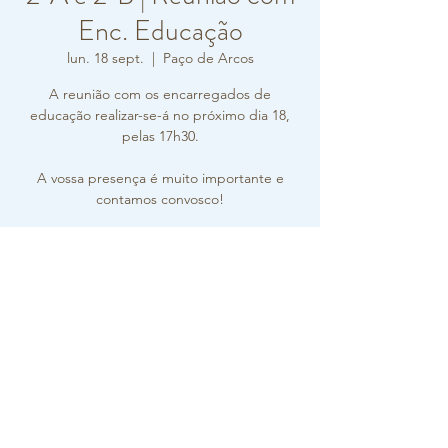
Enc. Educação
lun. 18 sept.
  |  
Paço de Arcos
A reunião com os encarregados de
educação realizar-se-á no próximo dia 18,
pelas 17h30.
A vossa presença é muito importante e
contamos convosco!
Horário e local
18 sept. 2023, 17:30 – 18:30
Paço de Arcos, R. Carlos Vieira Ramos 10,
2770-217 Paço de Arcos, Portugal
Sobre o evento
Desejamos a todos um Bom Ano Letivo 