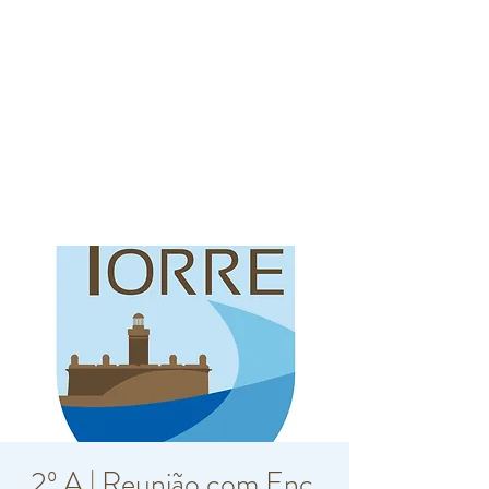
2º A | Reunião com Enc.