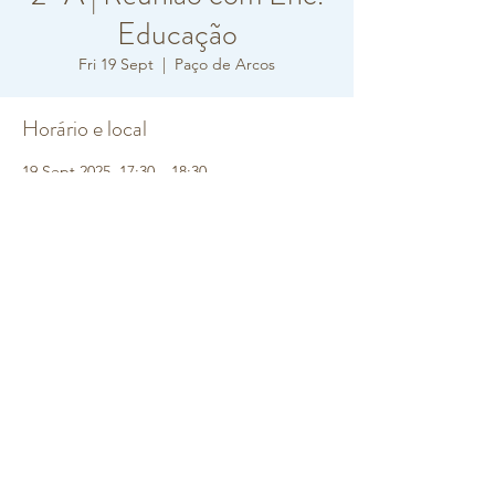
Educação
Fri 19 Sept
  |  
Paço de Arcos
Horário e local
19 Sept 2025, 17:30 – 18:30
Paço de Arcos, R. Carlos Vieira Ramos 10,
2770-217 Paço de Arcos, Portugal
Sobre o evento
6ª feira, 
dia 19
 às 17h30 - 
2º ano
Contamos com a presença de todos.