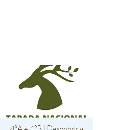
4ºA e 4ºB | Descobrir a