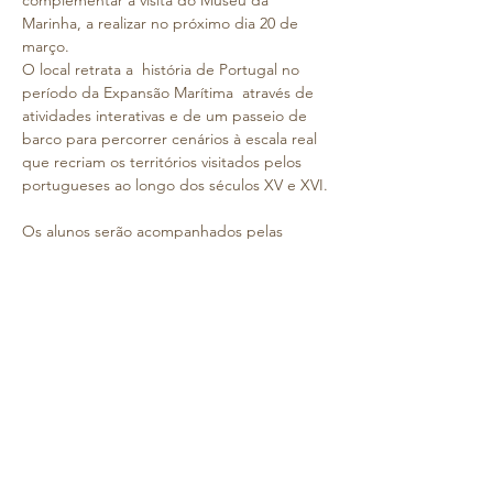
complementar a visita do Museu da 
Marinha, a realizar no próximo dia 20 de 
março. 

O local retrata a  história de Portugal no 
período da Expansão Marítima  através de 
atividades interativas e de um passeio de 
barco para percorrer cenários à escala real 
que recriam os territórios visitados pelos 
portugueses ao longo dos séculos XV e XVI.

Os alunos serão acompanhados pelas 
professoras e auxiliares.

O transporte será realizado num autocarro, 
alugado, para o efeito.

INFORMAÇÃO IMPORTANTE
👉 A hora de chegada (de manhã) ao 
Colégio é 07h15. Solicitamos que não se 
atrasem uma vez que a viagem é longa.

👉 O almoço será confecionado no Colégio 
da Torre e servido no Porto.

👉 A hora prevista de chegada ao Colégio 