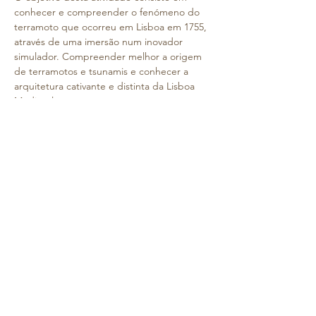
conhecer e compreender o fenómeno do 
terramoto que ocorreu em Lisboa em 1755, 
através de uma imersão num inovador 
simulador. Compreender melhor a origem 
de terramotos e tsunamis e conhecer a 
arquitetura cativante e distinta da Lisboa 
Medieval. 
Os alunos deslocar-se-ão de comboio, 
acompanhados pelas professoras e auxiliar.
O almoço será no colégio, após o regresso.
No caso de 
não autorizar a participação do 
seu educando, 
solicitamos a resposta 
através deste e-mail até dia 28 de janeiro
- 
data a partir da qual não haverá lugar à 
restituição do valor.
Numa mochila pequena, as crianças devem 
levar água e lenços de papel.
Relembramos que o uso do uniforme do 