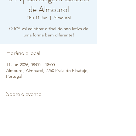
de Almourol
Thu 11 Jun
  |  
Almourol
O 5ºA vai celebrar o final do ano letivo de
uma forma bem diferente!
Horário e local
11 Jun 2026, 08:00 – 18:00
Almourol, Almourol, 2260 Praia do Ribatejo,
Portugal
Sobre o evento
Realização de um percurso de canoagem 
entre Castelo de Almourol-Vila Nova da 
Barquinha, de forma a celebrar o final do 
ano.
Esta atividade proporcionará momentos de 