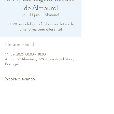
de Almourol
jeu. 11 juin
  |  
Almourol
O 5ºA vai celebrar o final do ano letivo de
uma forma bem diferente!
Horário e local
11 juin 2026, 08:00 – 18:00
Almourol, Almourol, 2260 Praia do Ribatejo,
Portugal
Sobre o evento
Realização de um percurso de canoagem 
entre Castelo de Almourol-Vila Nova da 
Barquinha, de forma a celebrar o final do 
ano.
Esta atividade proporcionará momentos de 