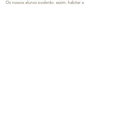
Os nossos alunos poderão, assim, habitar a 
ruína de um passado não tão distante, 
numa oportunidade única e rara, 
aproveitando da melhor forma possível o 
tempo de estar numa das cidades mais 
importantes da Lusitânia e da Hispânia 
Romana. 
O percurso pedestre inclui a passagem 
por/pelo/pela:
1 – Ponte romana de Mérida;
2 – Teatro romano e anfiteatro de Mérida;
3 – Circo Romano de Mérida;
Saiba Mais >