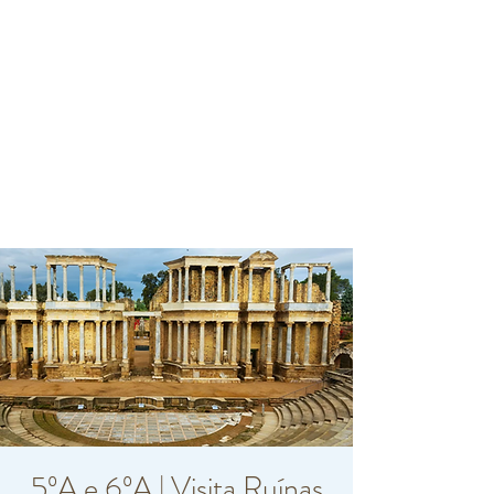
5ºA e 6ºA | Visita Ruínas