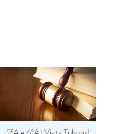
5ºA e 6ºA | Visita Tribunal