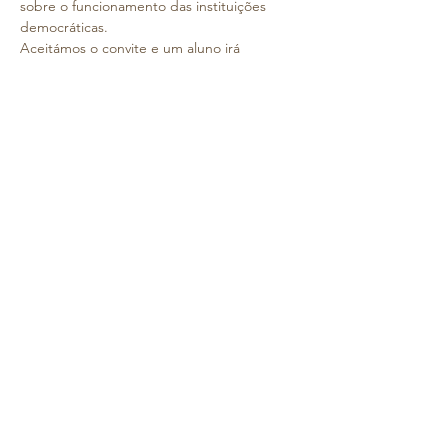
sobre o funcionamento das instituições 
democráticas.
Aceitámos o convite e um aluno irá 
fazer uma apresentação sobre a 
Democracia e as suas Instituições. 
A visita terá lugar no dia 14 de novembro, 
durante a manhã e permitirá aos alunos 
compreender melhor o papel da Justiça na 
sociedade e o funcionamento de um 
tribunal, complementando os conteúdos 
abordados em sala de aula.
Informação importante:
 os alunos deslocar-se-ão de comboio, 
acompanhados pelos diretores de turma e 
auxiliar;
 é obrigatório o uso do uniforme do 
Colégio da Torre;
Saiba Mais >