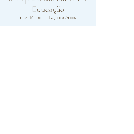
Educação
mar, 16 sept
  |  
Paço de Arcos
Horário e local
16 sept 2025, 16:30 – 17:30
Paço de Arcos, R. Carlos Vieira Ramos 10,
2770-217 Paço de Arcos, Portugal
Sobre o evento
3ª feira, 16 de setembro às 16h30