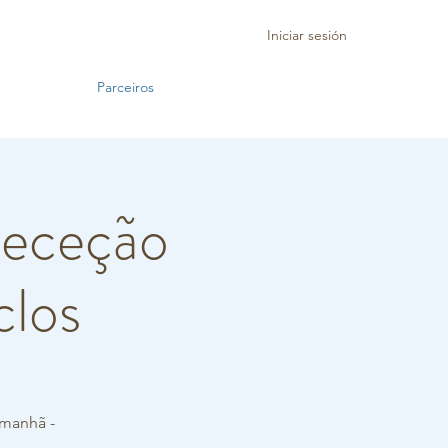
Iniciar sesión
Parceiros
Receção
clos
amanhã -