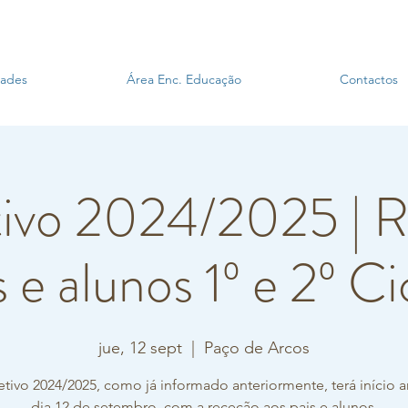
dades
Área Enc. Educação
Contactos
tivo 2024/2025 | 
s e alunos 1º e 2º Ci
jue, 12 sept
  |  
Paço de Arcos
etivo 2024/2025, como já informado anteriormente, terá início 
dia 12 de setembro, com a receção aos pais e alunos.