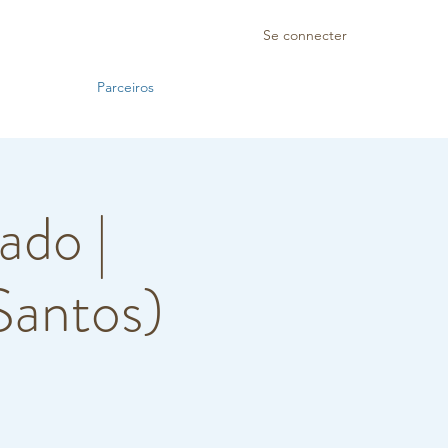
Se connecter
Parceiros
ado |
Santos)