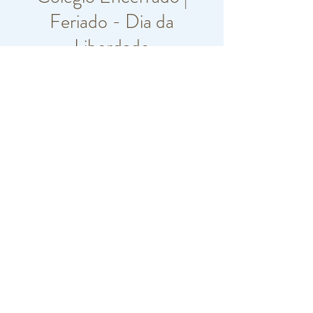
Feriado - Dia da
Liberdade
jue, 25 abr
  |  
Paço de Arcos
Horário e local
25 abr 2024, 0:00 – 23:59
Paço de Arcos, R. Carlos Vieira Ramos 10,
2770-217 Paço de Arcos, Portugal
©2019 by Colégio da Torre. Proudly created with
Wix.com