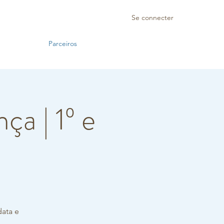
Se connecter
Parceiros
a | 1º e
data e