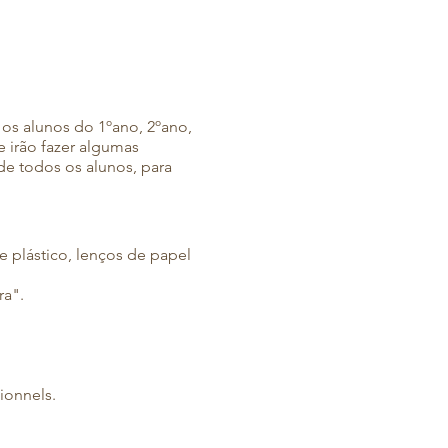
 os alunos do 1ºano, 2ºano,
e irão fazer algumas
e todos os alunos, para
 plástico, lenços de papel
ra".
ionnels.
rio preencher
o
formulário
.