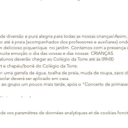
 diversão e pura alegria para todas as nossas crianças!Assim,
o até à praia (acompanhados dos professores e auxiliares) ond
m delicioso piquenique no jardim. Contamos com a presença d
muita emoção o dia das vossas e das nossas CRIANÇAS.
alunos deverão chegar ao Colégio da Torre até às 09h00
irt e chapéu/boné do Colégio da Torre.
: uma garrafa de água, toalha de praia, muda de roupa, saco de
 solar deverá ser aplicado em casa.
e ao grupo um pouco mais tarde, após o "Concerto de primave
égio para lanchar.
os associados.
de vos paramètres de données analytiques et de cookies fonct
ão anual de participação em atividades e visitas
, não é necessá
autorizar a participação do seu educando, deverá preencher 