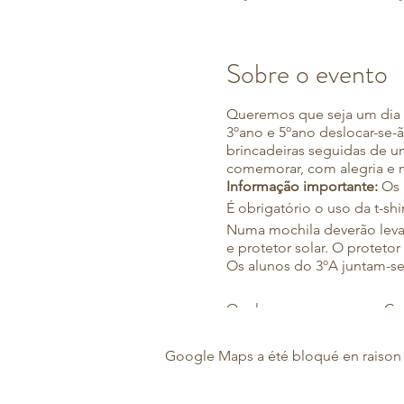
Sobre o evento
Queremos que seja um dia de
3ºano e 5ºano deslocar-se-ã
brincadeiras seguidas de u
comemorar, com alegria e 
Informação importante:
Os 
É obrigatório o uso da t-sh
Numa mochila deverão levar
e protetor solar. O protetor
Os alunos do 3ºA juntam-s
Os alunos regressam ao Col
Esta atividade não tem cust
Google Maps a été bloqué en raison 
Se já preencheu a
autorizaç
novamente.No caso de não 