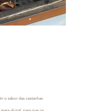
ir o sabor das castanhas 
 meia dúzia), para que os 