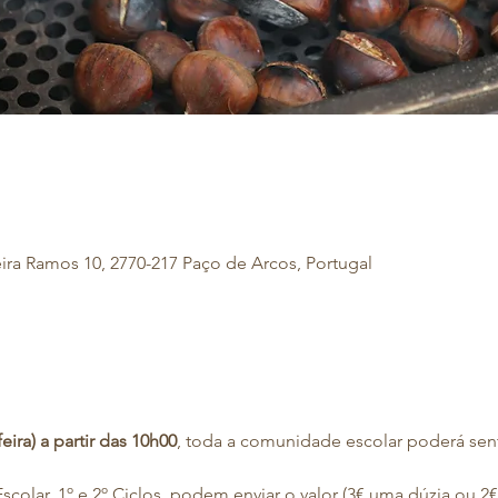
eira Ramos 10, 2770-217 Paço de Arcos, Portugal
ira) a partir das 10h00
, toda a comunidade escolar poderá sent
scolar, 1º e 2º Ciclos, podem enviar o valor (3€ uma dúzia ou 2€