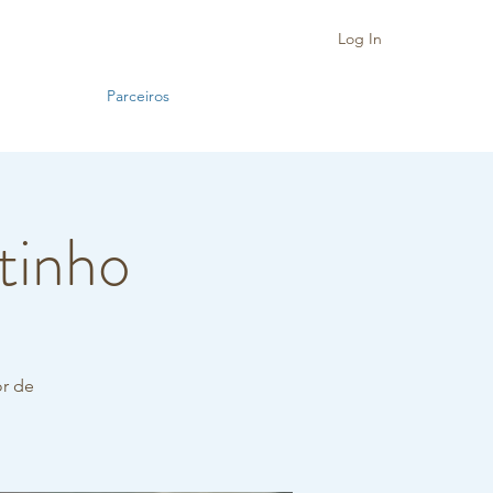
Log In
Parceiros
tinho
or de