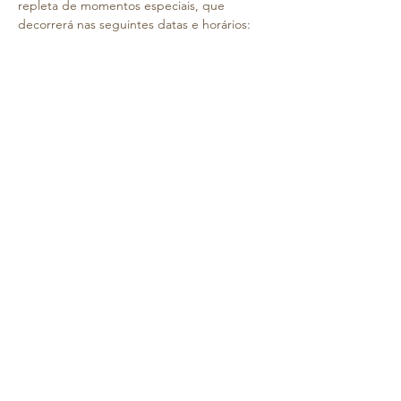
repleta de momentos especiais, que 
decorrerá nas seguintes datas e horários:
Salas ​1 ano
 – 1​6 de dezembro (​3​ª feira), 
às 
15h30 
Salas ​2 anos
 – 1​9 de dezembro (​6​ª feira), 
às 
15h30
 Cada criança poderá receber até 2 adultos 
e os irmãos como convidados.
E porque o Natal não seria o mesmo sem 
ele… teremos a visita mais esperada do 
ano!
O Pai Natal virá ver as nossas crianças no 
dia 15 de dezembro e trará um presente 
para cada uma delas!
Saiba Mais >