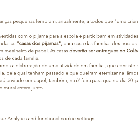
ianças pequenas lembram, anualmente, a todos que "uma criança
 vestidas com o pijama para a escola e participam em atividades 
adas as 
"casas dos pijamas", 
para casa das famílias dos nossos 
 mealheiro de papel. As casas 
deverão ser entregues no Colég
s de cada família.
mos a elaboração de uma atividade em família , que consiste na
ia, pela qual tenham passado e que queiram eternizar na lâmp
á enviado em papel, também, na 6ª feira para que no dia 20  po
te mural estará junto…
 Analytics and functional cookie settings.