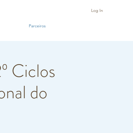
Log In
Parceiros
º Ciclos
onal do