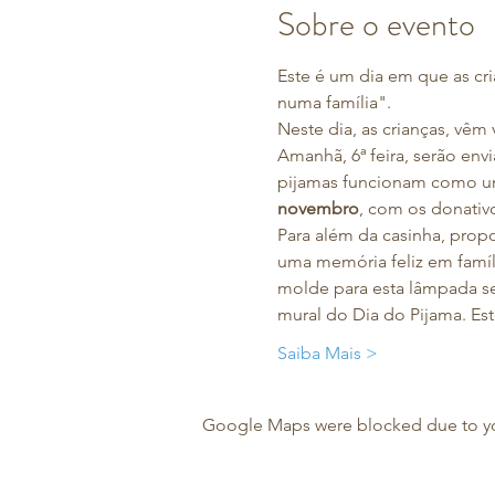
Sobre o evento
Este é um dia em que as cr
numa família".
Neste dia, as crianças, vêm
Amanhã, 6ª feira, serão envi
pijamas funcionam como um
novembro
, com os donativo
Para além da casinha, propo
uma memória feliz em famíl
molde para esta lâmpada ser
mural do Dia do Pijama. Es
Saiba Mais >
Google Maps were blocked due to your