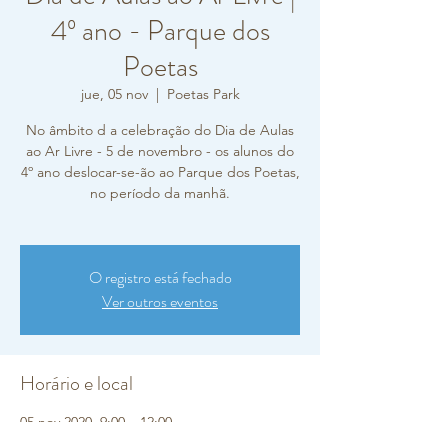
4º ano - Parque dos
Poetas
jue, 05 nov
  |  
Poetas Park
No âmbito d a celebração do Dia de Aulas
ao Ar Livre - 5 de novembro - os alunos do
4º ano deslocar-se-ão ao Parque dos Poetas,
no período da manhã.
O registro está fechado
Ver outros eventos
Horário e local
05 nov 2020, 9:00 – 12:00
Poetas Park, R. A Gazeta D'Oeiras 29, 2780-