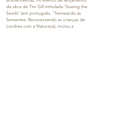
ambientalistas, no evento de lançamento 
da obra de Tim Gill intitulada ‘Sowing the 
Seeds’ (em português, “Semeando as 
Sementes: Reconectando as crianças de 
Londres com a Natureza), iniciou a 
discussão sobre o papel das escolas no 
combate à redução do tempo passado ao 
ar livre.
A partir dessa discussão, nasceu a 
campanha ‘Dia de Esvaziar a Sala de Aula’.
Em 2012, acontece o primeiro Dia de Aulas 
ao Ar Livre, quando um pequeno número 
de escolas em Londres celebrou a 
aprendizagem ao ar livre. A partir deste 
momento, a campanha começou a ganhar 
mais atenção. Em 2015, participaram mais 
de 600 escolas em 15 países. Em 2016, a 
Semble (anteriormente ‘Project Dirt’) 
estabeleceu uma parceria com a Unilever 
(divisão do projecto “Dirt For Good”) com 
o objetivo de…