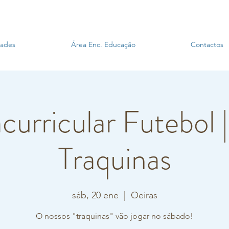
dades
Área Enc. Educação
Contactos
curricular Futebol 
Traquinas
sáb, 20 ene
  |  
Oeiras
O nossos "traquinas" vão jogar no sábado!