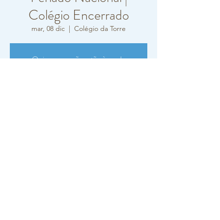
Colégio Encerrado
mar, 08 dic
  |  
Colégio da Torre
Os ingressos não estão à venda
Ver outros eventos
Horário e local
08 dic 2020, 0:00
Colégio da Torre, Rua Carlos Vieira Ramos
10-12, Oeiras, Portugal