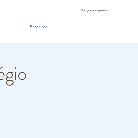
Se connecter
Parceiros
égio