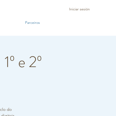
Iniciar sesión
Parceiros
1º e 2º
iclo do
digitais