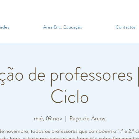
dades
Área Enc. Educação
Contactos
ão de professores | 
Ciclo
mié, 09 nov
  |  
Paço de Arcos
de novembro, todos os professores que compõem o 1.º e 2.º c
 da Torre, estarão presentes numa formação sobre ferramentas 