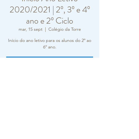
2020/2021 | 2º, 3º e 4º
ano e 2º Ciclo
mar, 15 sept
  |  
Colégio da Torre
Início do ano letivo para os alunos do 2º ao
6º ano.
A inscrição está fechada
Ver outros eventos
Horário e local
15 sept 2020, 7:30
Colégio da Torre, Rua Carlos Vieira Ramos
10-12, Oeiras, Portugal