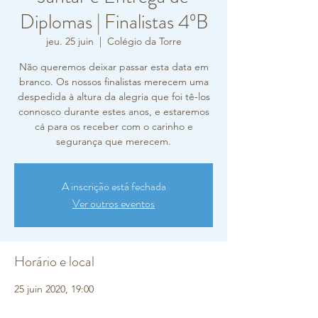
Diplomas | Finalistas 4ºB
jeu. 25 juin
  |  
Colégio da Torre
Não queremos deixar passar esta data em
branco. Os nossos finalistas merecem uma
despedida à altura da alegria que foi tê-los
connosco durante estes anos, e estaremos
cá para os receber com o carinho e
A inscrição está fechada
Ver outros eventos
Horário e local
25 juin 2020, 19:00
Colégio da Torre, R. Carlos Vieira Ramos 10,
2770-217 Paço de Arcos, Portugal