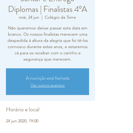
Diplomas | Finalistas 4ºA
mié, 24 jun
  |  
Colégio da Torre
Não queremos deixar passar esta data em
branco. Os nossos finalistas merecem uma
despedida à altura da alegria que foi tê-los
connosco durante estes anos, e estaremos
cá para os receber com o carinho e
segurança que merecem.
A inscrição está fechada
Ver outros eventos
Horário e local
24 jun 2020, 19:00
Colégio da Torre, Rua Carlos Vieira Ramos
10-12, Oeiras, Portugal