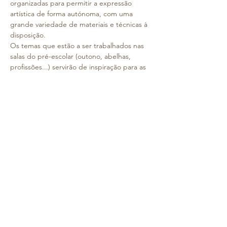
organizadas para permitir a expressão 
artística de forma autónoma, com uma 
grande variedade de materiais e técnicas à 
disposição.
Os temas que estão a ser trabalhados nas 
salas do pré-escolar (outono, abelhas, 
profissões...) servirão de inspiração para as 
criações artísticas dos nossos pequenos 
artistas. As crianças terão oportunidade de 
experimentar diferentes linguagens 
plásticas, sempre com o acompanhamento 
e a orientação das educadoras, 
respeitando o ritmo e as ideias de cada 
uma.
O atelier está dividido em três áreas 
distintas:
- uma zona com tintas para explorar a cor e 
a pintura de forma livre e expressiva;
- uma zona com mesas onde estão 
disponíveis diversos materiais de expressão 
plástica (papel, tesouras, colas, tecidos, 
elementos da natureza, entre outros);