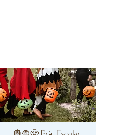
🎃🧛🧟 Pré-Escolar |