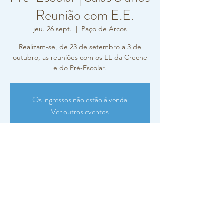
- Reunião com E.E.
jeu. 26 sept.
  |  
Paço de Arcos
Realizam-se, de 23 de setembro a 3 de
outubro, as reuniões com os EE da Creche
e do Pré-Escolar.
Os ingressos não estão à venda
Ver outros eventos
Horário e local
26 sept. 2024, 17:30 – 18:30
Paço de Arcos, R. Carlos Vieira Ramos 10,
2770-217 Paço de Arcos, Portugal
Sobre o evento