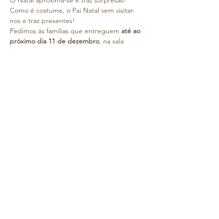
O Natal aproxima-se e traz surpresas!
Como é costume, o Pai Natal vem visitar-
nos e traz presentes!
Pedimos às famílias que entreguem 
até ao 
próximo dia 11 de dezembro
, na sala 
respetiva, um livro (por favor coloquem o 
nome do(a) aluno(a) no interior do livro e no 
embrulho), para que o Pai Natal possa 
oferecê-lo como presente.
Para além da visita do Pai Natal, teremos a 
verdadeira e mais importante celebração: 
gostaríamos de ter as famílias a passarem 
momentos de união, partilha e afetos 
connosco.
Nesse sentido, é com muito gosto que vos 
convidamos para uma pequena celebração, 
no próximo 
dia 15 de dezembro (6ª feira)
onde pais e filhos poderão viver um pouco 
da magia do Natal no Colégio.
Os alunos poderão trazer 2 convidados 
(tendo em conta que o espaço é limitado).