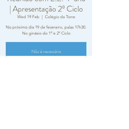
| Apresentação 2º Ciclo
Wed 19 Feb
  |  
Colégio da Torre
No próximo dia 19 de fevereiro, palas 17h30.
No ginásio do 1º e 2º Ciclo
Não é necessária
inscrição/confirmação de presença
para este evento.
Ver outros eventos
Horário e local
19 Feb 2020, 17:30
Colégio da Torre, R. Carlos Vieira Ramos 10,
2770-217 Paço de Arcos, Portugal