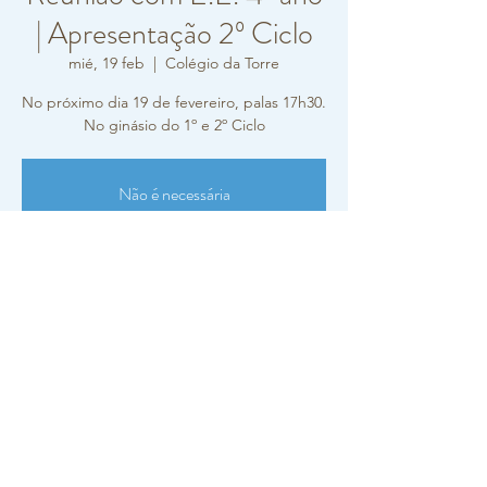
| Apresentação 2º Ciclo
mié, 19 feb
  |  
Colégio da Torre
No próximo dia 19 de fevereiro, palas 17h30.
No ginásio do 1º e 2º Ciclo
Não é necessária
inscrição/confirmação de presença
para este evento.
Ver outros eventos
Horário e local
19 feb 2020, 17:30
Colégio da Torre, R. Carlos Vieira Ramos 10,
2770-217 Paço de Arcos, Portugal