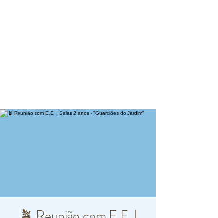
🪴 Reunião com E.E. |