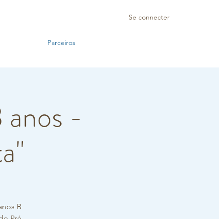
Se connecter
Parceiros
3 anos -
ta"
anos B
do Pré-