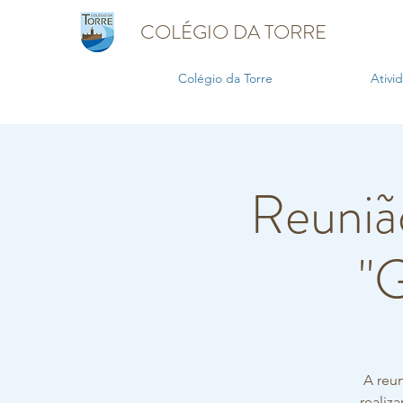
COLÉGIO DA TORRE
Colégio da Torre
Ativi
Reunião
"G
A reu
realiz