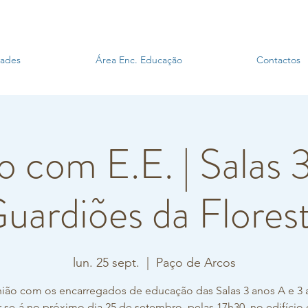
dades
Área Enc. Educação
Contactos
 com E.E. | Salas 
uardiões da Flores
lun. 25 sept.
  |  
Paço de Arcos
nião com os encarregados de educação das Salas 3 anos A e 3 
ar-se-á no próximo dia 25 de setembro, pelas 17h30, no edifício 