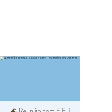
🌊 Reunião com E.E. |