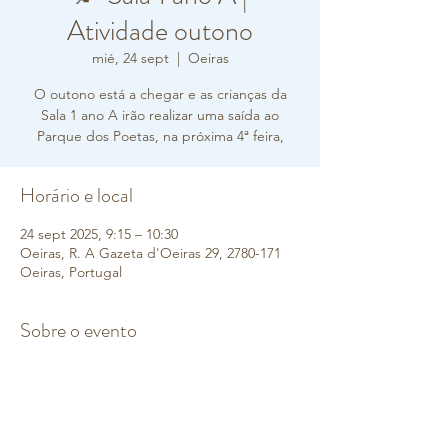
Atividade outono
mié, 24 sept
  |  
Oeiras
O outono está a chegar e as crianças da
Sala 1 ano A irão realizar uma saída ao
Parque dos Poetas, na próxima 4ª feira,
Horário e local
24 sept 2025, 9:15 – 10:30
Oeiras, R. A Gazeta d'Oeiras 29, 2780-171
Oeiras, Portugal
Sobre o evento
Informação importante:
 é obrigatório o uso do uniforme e chapéu 
do Colégio da Torre;