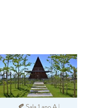
🍂 Sala 1 ano A |